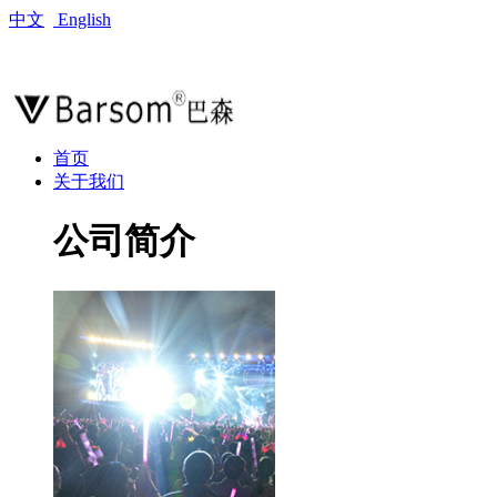
中文
English
首页
关于我们
公司简介